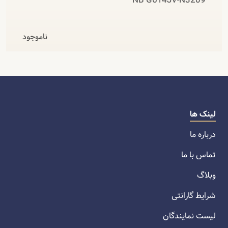
NB G614JV-N3209
ناموجود
لینک ها
درباره ما
تماس با ما
وبلاگ
شرایط گارانتی
لیست نمایندگان