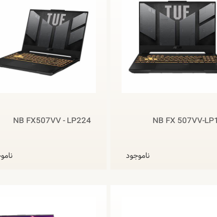
NB FX507VV - LP224
NB FX 507VV-LP
ناموجود
نامو