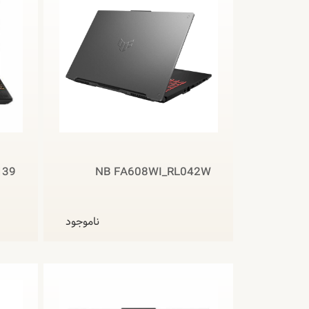
139
NB FA608WI_RL042W
ناموجود