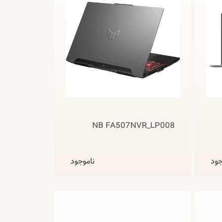
NB FA507NVR_LP008
جود
ناموجود