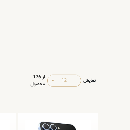
از
176
12
نمایش
محصول