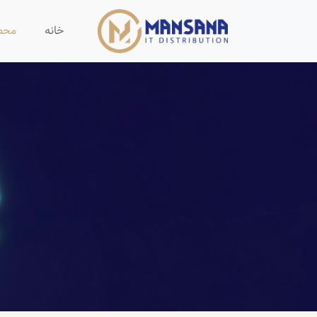
خانه
محص