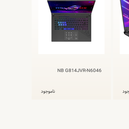
NB G814JVR-N6046
جود
ناموجود