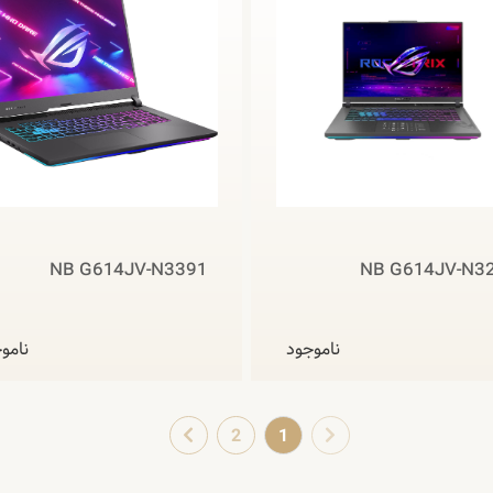
NB G614JV-N3391
NB G614JV-N3
ناموجود
نامو
2
1