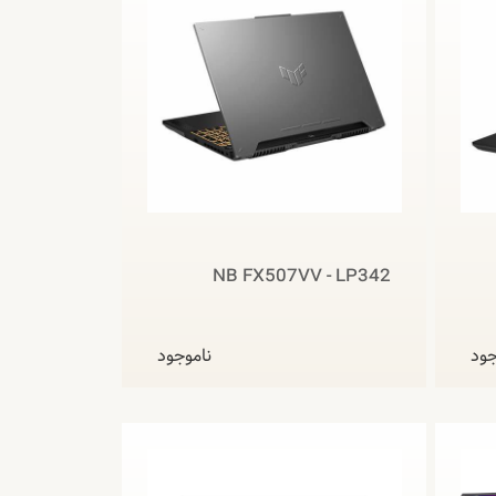
NB FX507VV - LP342
جود
ناموجود