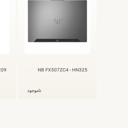
209
NB FX507ZC4 - HN325
ناموجود