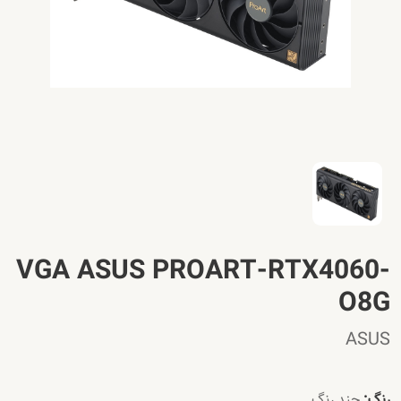
VGA ASUS PROART-RTX4060-
O8G
ASUS
رنگ:
چند رنگ